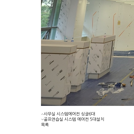
사무실 시스템에어컨 싱글6대
골프연습실 시스템 에어컨 5대설치
목록