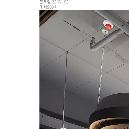
등록일
22-04-02
조회
989회