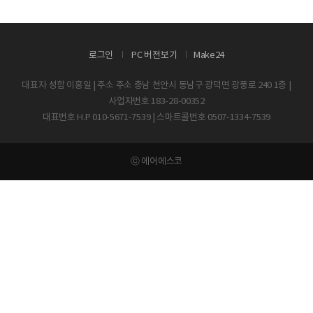
로그인
PC 버전보기
Make24
대표자 성함 이홍일 | 주소 주소 충남 천안시 동남구 광덕면 광풍로 240 1층 |
사업자번호 183-28-00352
대표번호 H.P 010-5671-7539 | 스마트콜번호 0507-1334-7539
ⓒ 에어에스코